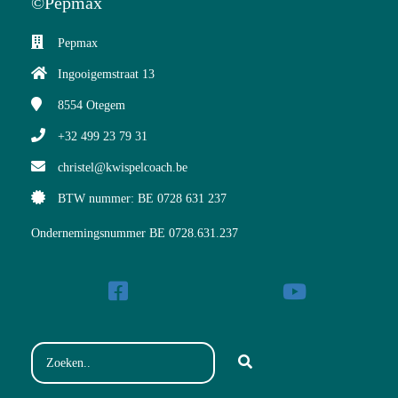
©Pepmax
Pepmax
Ingooigemstraat 13
8554
Otegem
+32 499 23 79 31
christel@kwispelcoach.be
BTW nummer: BE 0728 631 237
Ondernemingsnummer BE 0728.631.237