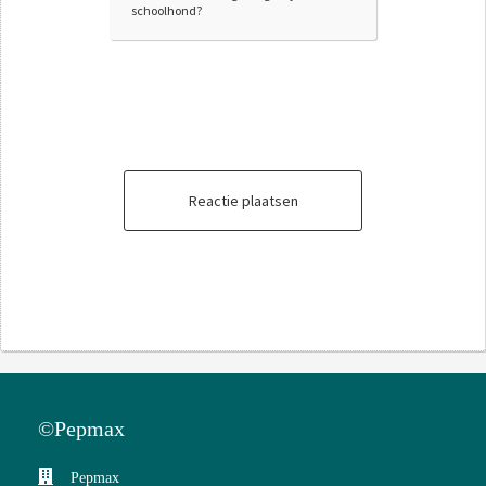
schoolhond?
Reactie plaatsen
©Pepmax
Pepmax