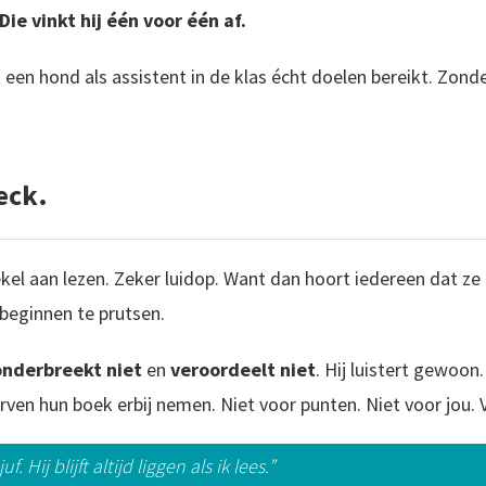
Die vinkt hij één voor één af.
een hond als assistent in de klas écht doelen bereikt. Zond
eck.
kel aan lezen. Zeker luidop. Want dan hoort iedereen dat z
 beginnen te prutsen.
onderbreekt niet
en
veroordeelt niet
. Hij luistert gewoon
rven hun boek erbij nemen. Niet voor punten. Niet voor jou.
. Hij blijft altijd liggen als ik lees.”