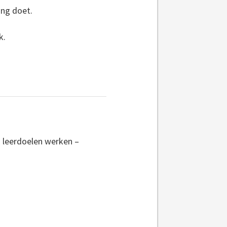
ing doet.
k.
n leerdoelen werken –