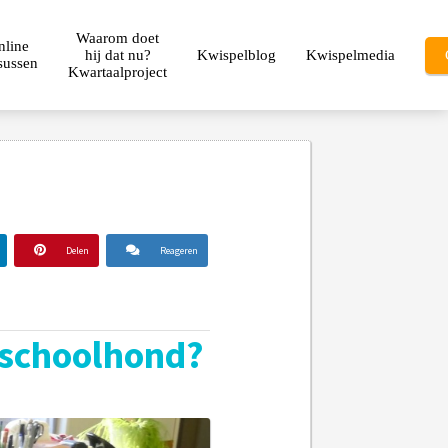
Waarom doet
nline
hij dat nu?
Kwispelblog
Kwispelmedia
sussen
Kwartaalproject
Delen
Reageren
 schoolhond?