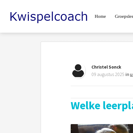
Home
Groepsle
Christel Sonck
09 augustus 2025
in
u
Welke leerpl