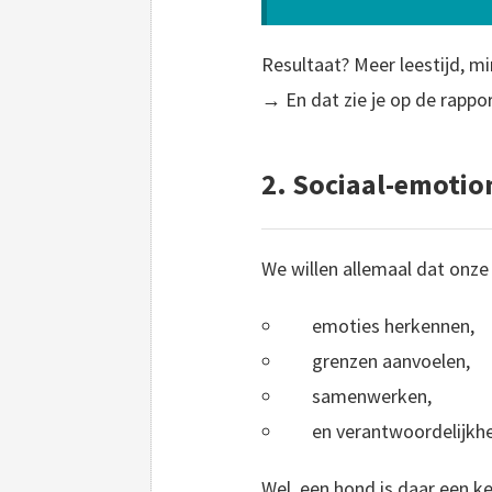
Resultaat? Meer leestijd, m
→ En dat zie je op de rappo
2. Sociaal-emotio
We willen allemaal dat onze 
emoties herkennen,
grenzen aanvoelen,
samenwerken,
en verantwoordelijkh
Wel, een hond is daar een kei