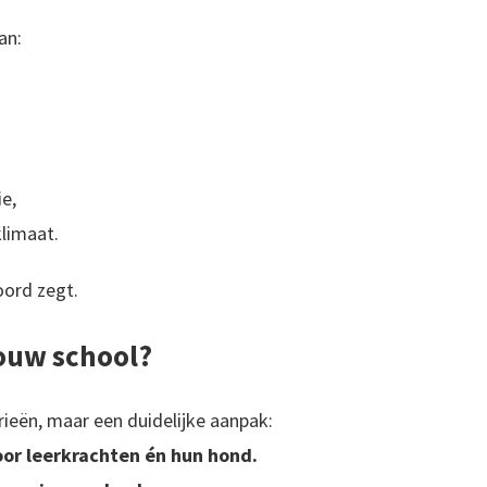
an:
ie,
limaat.
oord zegt.
jouw school?
rieën, maar een duidelijke aanpak:
oor leerkrachten én hun hond.