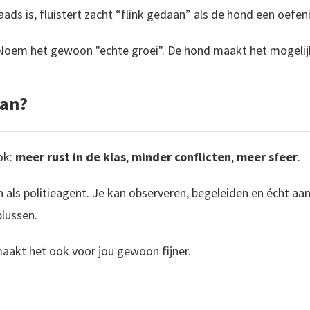
aads is, fluistert zacht “flink gedaan” als de hond een oefen
oem het gewoon "echte groei". De hond maakt het mogelij
dan?
ok:
meer rust in de klas
,
minder conflicten
,
meer sfeer
.
n als politieagent. Je kan observeren, begeleiden en écht aa
blussen.
t maakt het ook voor jou gewoon fijner.