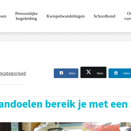
Persoonlijke
O
ssen
Kwispelwandelingen
Schoolhond
begeleiding
cur
ncategorised
Delen
Delen
Delen
andoelen bereik je met een