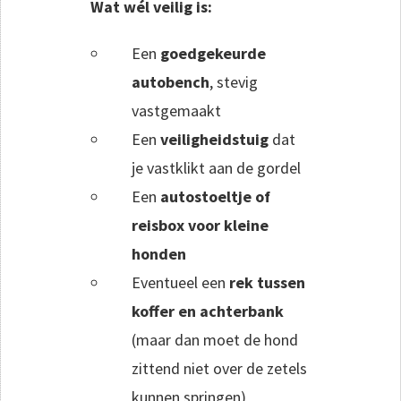
Wat wél veilig is:
Een
goedgekeurde
autobench
, stevig
vastgemaakt
Een
veiligheidstuig
dat
je vastklikt aan de gordel
Een
autostoeltje of
reisbox voor kleine
honden
Eventueel een
rek tussen
koffer en achterbank
(maar dan moet de hond
zittend niet over de zetels
kunnen springen)