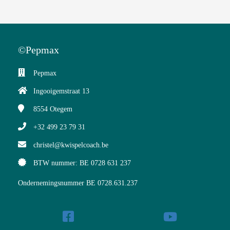
©Pepmax
Pepmax
Ingooigemstraat 13
8554
Otegem
+32 499 23 79 31
christel@kwispelcoach.be
BTW nummer: BE 0728 631 237
Ondernemingsnummer BE 0728.631.237