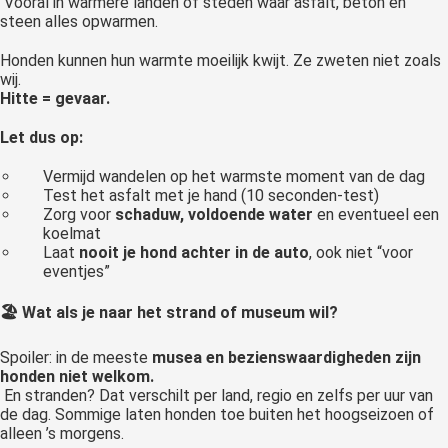
Vooral in warmere landen of steden waar asfalt, beton en
steen alles opwarmen.
Honden kunnen hun warmte moeilijk kwijt. Ze zweten niet zoals
wij.
Hitte = gevaar.
Let dus op:
Vermijd wandelen op het warmste moment van de dag
Test het asfalt met je hand (10 seconden-test)
Zorg voor
schaduw, voldoende water
en eventueel een
koelmat
Laat
nooit je hond achter in de auto
, ook niet “voor
eventjes”
🏖️ Wat als je naar het strand of museum wil?
Spoiler: in de meeste
musea en bezienswaardigheden zijn
honden niet welkom.
En stranden? Dat verschilt per land, regio en zelfs per uur van
de dag. Sommige laten honden toe buiten het hoogseizoen of
alleen ’s morgens.