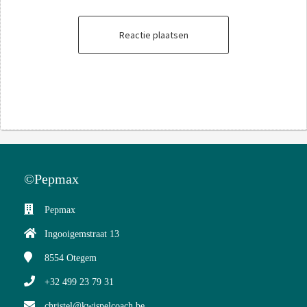
Reactie plaatsen
©Pepmax
Pepmax
Ingooigemstraat 13
8554
Otegem
+32 499 23 79 31
christel@kwispelcoach.be