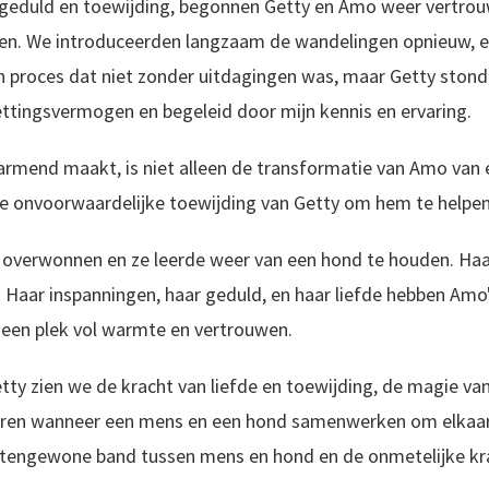
eduld en toewijding, begonnen Getty en Amo weer vertrouwe
gen. We introduceerden langzaam de wandelingen opnieuw, e
n proces dat niet zonder uitdagingen was, maar Getty ston
ettingsvermogen en begeleid door mijn kennis en ervaring.
armend maakt, is niet alleen de transformatie van Amo van 
e onvoorwaardelijke toewijding van Getty om hem te helpen
 overwonnen en ze leerde weer van een hond te houden. Haa
Haar inspanningen, haar geduld, en haar liefde hebben Amo
 een plek vol warmte en vertrouwen.
tty zien we de kracht van liefde en toewijding, de magie va
en wanneer een mens en een hond samenwerken om elkaar te
uitengewone band tussen mens en hond en de onmetelijke kra