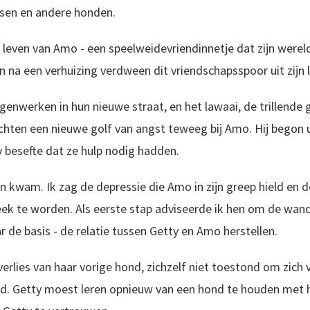
nsen en andere honden.
t leven van Amo - een speelweidevriendinnetje dat zijn were
en na een verhuizing verdween dit vriendschapsspoor uit zijn 
nwerken in hun nieuwe straat, en het lawaai, de trillende 
chten een nieuwe golf van angst teweeg bij Amo. Hij begon u
 besefte dat ze hulp nodig hadden.
en kwam. Ik zag de depressie die Amo in zijn greep hield en d
ek te worden. Als eerste stap adviseerde ik hen om de wande
de basis - de relatie tussen Getty en Amo herstellen.
verlies van haar vorige hond, zichzelf niet toestond om zich
d. Getty moest leren opnieuw van een hond te houden met 