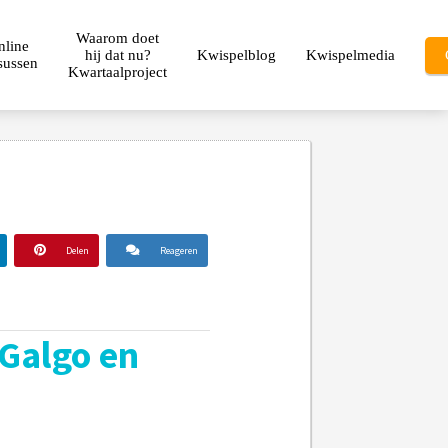
Waarom doet
nline
hij dat nu?
Kwispelblog
Kwispelmedia
sussen
Kwartaalproject
Delen
Reageren
 Galgo en