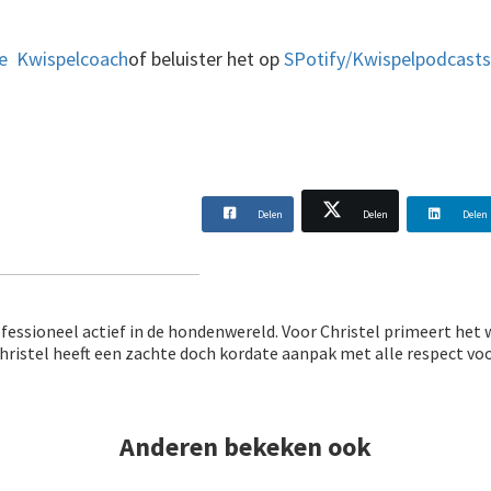
.
e Kwispelcoach
of beluister het op
SPotify/Kwispelpodcasts
Delen
Delen
Delen
ofessioneel actief in de hondenwereld. Voor Christel primeert het 
Christel heeft een zachte doch kordate aanpak met alle respect 
Anderen bekeken ook