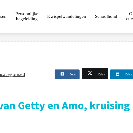
Persoonlijke
O
ssen
Kwispelwandelingen
Schoolhond
begeleiding
cur
ncategorised
Delen
Delen
Delen
van Getty en Amo, kruising