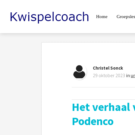
Home
Groepsle
Christel Sonck
29 oktober 2023
in
u
Het verhaal 
Podenco